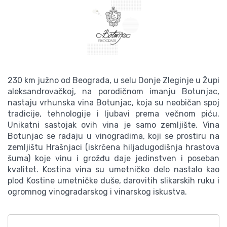
230 km južno od Beograda, u selu Donje Zleginje u Župi
aleksandrovačkoj, na porodičnom imanju Botunjac,
nastaju vrhunska vina Botunjac, koja su neobičan spoj
tradicije, tehnologije i ljubavi prema večnom piću.
Unikatni sastojak ovih vina je samo zemljište. Vina
Botunjac se rađaju u vinogradima, koji se prostiru na
zemljištu Hrašnjaci (iskrčena hiljadugodišnja hrastova
šuma) koje vinu i grožđu daje jedinstven i poseban
kvalitet. Kostina vina su umetničko delo nastalo kao
plod Kostine umetničke duše, darovitih slikarskih ruku i
ogromnog vinogradarskog i vinarskog iskustva.