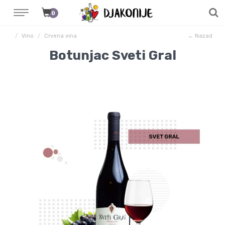
0
Vino
Crvena vina
← Nazad
Botunjac Sveti Gral