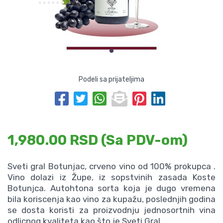
Podeli sa prijateljima
1,980.00 RSD (Sa PDV-om)
Sveti gral Botunjac, crveno vino od 100% prokupca .
Vino dolazi iz Župe, iz sopstvinih zasada Koste
Botunjca. Autohtona sorta koja je dugo vremena
bila koriscenja kao vino za kupažu, poslednjih godina
se dosta koristi za proizvodnju jednosortnih vina
odlicnog kvaliteta kao što je Sveti Gral.