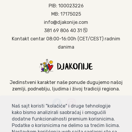
PIB: 100023226
MB: 17175025
info@djakonije.com
381 69 806 40 31
Kontakt centar 08:00-16:00h (CET/CEST) radnim
danima
Jedinstveni karakter naše ponude dugujemo našoj
zemlji, podneblju, ljudima i živoj tradiciji regiona.
Naš sajt koristi "kolačiće" i druge tehnologije
kako bismo analizirali saobraćaj i omogućili
dodatne funkcionalnosti premium korisnicima.
Podatke o korisnicima ne delimo sa trećim licima.
Nastavkom korišćenja web sajta saglasni ste sa