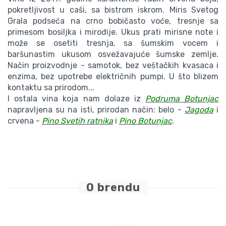
pokretljivost u caši, sa bistrom iskrom. Miris Svetog
Grala podseća na crno bobičasto voće, tresnje sa
primesom bosiljka i mirođije. Ukus prati mirisne note i
može se osetiti tresnja, sa šumskim vocem i
baršunastim ukusom osvežavajuće šumske zemlje.
Način proizvodnje - samotok, bez veštačkih kvasaca i
enzima, bez upotrebe električnih pumpi. U što blizem
kontaktu sa prirodom...
I ostala vina koja nam dolaze iz
Podruma Botunjac
napravljena su na isti, prirodan način: belo -
Jagoda
i
crvena -
Pino Svetih ratnika
i
Pino Botunjac
.
O brendu