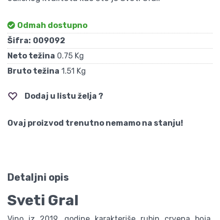
Odmah dostupno
Šifra:
009092
Neto težina
0.75 Kg
Bruto težina
1.51 Kg
Dodaj u listu želja ?
Ovaj proizvod trenutno nemamo na stanju!
Detaljni opis
Sveti Gral
Vino iz 2019. godine karakteriše rubin crvena boja,