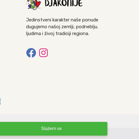
Jedinstveni karakter naše ponude
dugujemo našoj zemlji, podneblju,
ljudima i živoj tradiciji regiona.
Slažem se