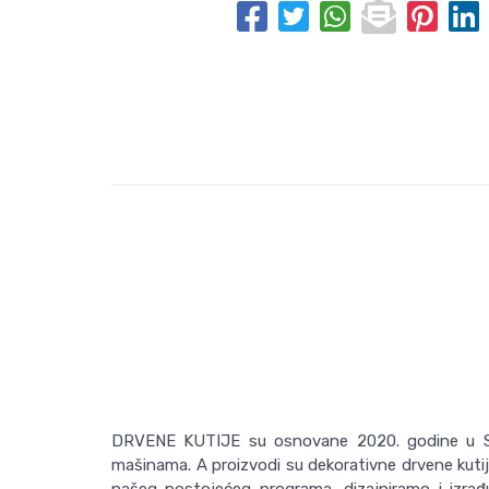
DRVENE KUTIJE su osnovane 2020. godine u Sub
mašinama. A proizvodi su dekorativne drvene kutij
našeg postojećeg programa, dizajniramo i izrađu