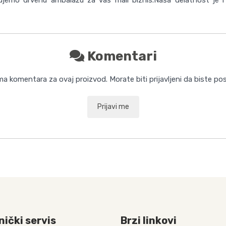
Komentari
 komentara za ovaj proizvod. Morate biti prijavljeni da biste pos
Prijavi me
nički servis
Brzi linkovi