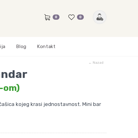
0
0
ija
Blog
Kontakt
← Nazad
andar
V-om)
 čašica kojeg krasi jednostavnost. Mini bar