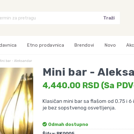
davnica
Etno prodavnica
Brendovi
Novo
Akc
ini bar - Aleksandar
Mini bar - Aleks
4,440.00 RSD (Sa PD
Klasičan mini bar sa flašom od 0.75 i 6
je bez sopstvenog osvetljenja.
Odmah dostupno
Šifra:
PK0005