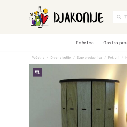
Početna
Gastro pro
Početna
Drvene kutije
Etno prodavnica
Pokloni
M