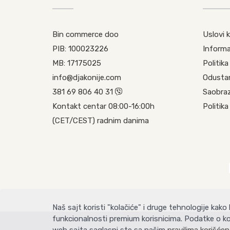
Bin commerce doo
Uslovi 
PIB: 100023226
Informac
MB: 17175025
Politika
info@djakonije.com
Odusta
381 69 806 40 31
Saobraz
Kontakt centar 08:00-16:00h
Politika
(CET/CEST) radnim danima
Naš sajt koristi "kolačiće" i druge tehnologije kako
funkcionalnosti premium korisnicima. Podatke o ko