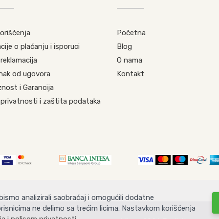
korišćenja
Početna
ije o plaćanju i isporuci
Blog
 reklamacija
O nama
nak od ugovora
Kontakt
nost i Garancija
 privatnosti i zaštita podataka
 bismo analizirali saobraćaj i omogućili dodatne
risnicima ne delimo sa trećim licima. Nastavkom korišćenja