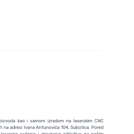
roizvoda kao i samom izradom na laserskim CNC
at na adresi Ivana Antunovića 104, Subotica. Pored
asersko sečenje i graviranje isključivo na našim