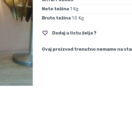
Neto težina
1 Kg
Bruto težina
1.5 Kg
Dodaj u listu želja ?
Ovaj proizvod trenutno nemamo na sta