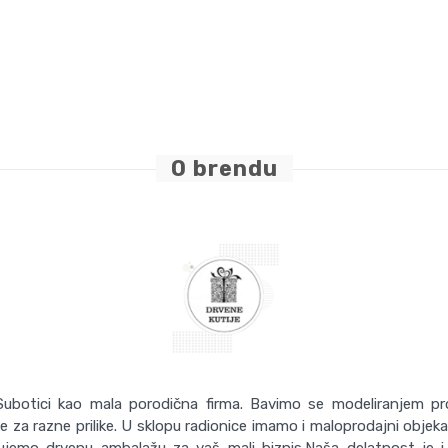
O brendu
otici kao mala porodična firma. Bavimo se modeliranjem p
e za razne prilike. U sklopu radionice imamo i maloprodajni objek
jemo drvenu ambalažu za vaš mali biznis.Naša delatnost je i l