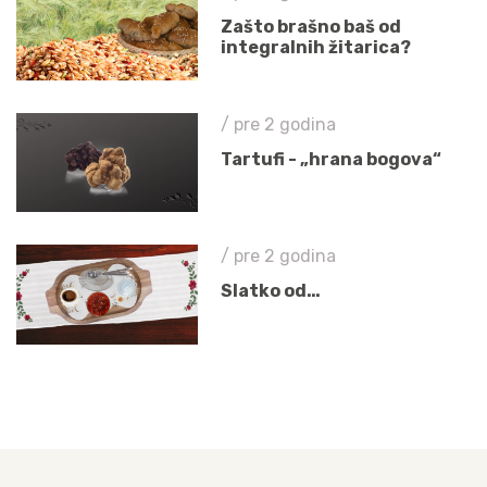
Zašto brašno baš od
integralnih žitarica?
/ pre 2 godina
Tartufi - „hrana bogova“
/ pre 2 godina
Slatko od…