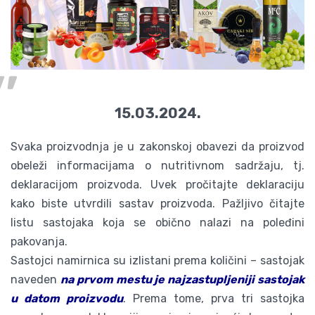
15.03.2024.
Svaka proizvodnja je u zakonskoj obavezi da proizvod
obeleži informacijama o nutritivnom sadržaju, tj.
deklaracijom proizvoda. Uvek pročitajte deklaraciju
kako biste utvrdili sastav proizvoda. Pažljivo čitajte
listu sastojaka koja se obično nalazi na poleđini
pakovanja.
Sastojci namirnica su izlistani prema količini – sastojak
naveden
na prvom mestu je najzastupljeniji sastojak
u datom proizvodu
. Prema tome, prva tri sastojka