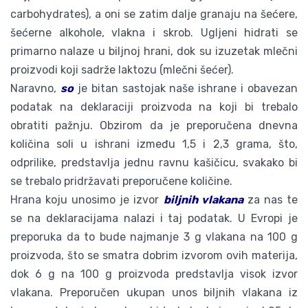
carbohydrates), a oni se zatim dalje granaju na šećere,
šećerne alkohole, vlakna i skrob. Ugljeni hidrati se
primarno nalaze u biljnoj hrani, dok su izuzetak mlečni
proizvodi koji sadrže laktozu (mlečni šećer).
Naravno,
so
je bitan sastojak naše ishrane i obavezan
podatak na deklaraciji proizvoda na koji bi trebalo
obratiti pažnju. Obzirom da je preporučena dnevna
količina soli u ishrani između 1,5 i 2,3 grama, što,
odprilike, predstavlja jednu ravnu kašičicu, svakako bi
se trebalo pridržavati preporučene količine.
Hrana koju unosimo je izvor
biljnih vlakana
za nas te
se na deklaracijama nalazi i taj podatak. U Evropi je
preporuka da to bude najmanje 3 g vlakana na 100 g
proizvoda, što se smatra dobrim izvorom ovih materija,
dok 6 g na 100 g proizvoda predstavlja visok izvor
vlakana. Preporučen ukupan unos biljnih vlakana iz