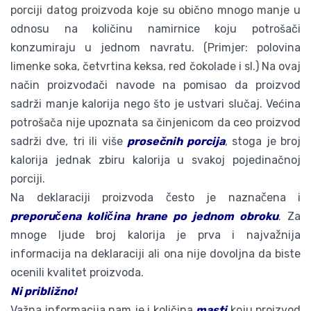
porciji datog proizvoda koje su obično mnogo manje u
odnosu na količinu namirnice koju potrošači
konzumiraju u jednom navratu. (Primjer: polovina
limenke soka, četvrtina keksa, red čokolade i sl.) Na ovaj
način proizvođači navode na pomisao da proizvod
sadrži manje kalorija nego što je ustvari slučaj. Većina
potrošača nije upoznata sa činjenicom da ceo proizvod
sadrži dve, tri ili više
prosečnih porcija
, stoga je broj
kalorija jednak zbiru kalorija u svakoj pojedinačnoj
porciji.
Na deklaraciji proizvoda često je naznačena i
preporučena količina hrane po jednom obroku
. Za
mnoge ljude broj kalorija je prva i najvažnija
informacija na deklaraciji ali ona nije dovoljna da biste
ocenili kvalitet proizvoda.
Ni približno!
Važna informacija nam je i količina
masti
koju proizvod