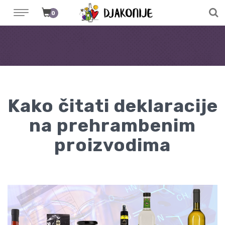
0
Kako čitati deklaracije
na prehrambenim
proizvodima