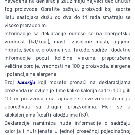
navedena na deklaraciji zauzimaju najveći deo unutar
tog proizvoda. Obratite pažnju, proizvodi koji sadrže
listu sastojaka dužu od dva do tri reda smatraju se
visoko prerađenim.
Informacije sa deklaracije odnose se na energetsku
vrednost (kJ/kcal), masti, zasićene masti, ugljene
hidrate, šećere, proteine i so. Takođe, sadrže i dodatne
informacije poput količine vlakana, preporučene
veličine porcije, vrednosti na 100 g proizvoda, alergene
i potencijalne alergene.
Broj
kalorija
koji možete pronaći na deklaracijama
proizvoda uslovljen je time koliko kalorija sadrži 100 g ili
100 ml proizvoda, i na taj način se ove vrednosti mogu
upoređivati sa drugim proizvodima. Meri se u
kilokalorijama (kcal) i kilodžulima (kJ).
Deklaracije namirnica nude informacije o sadržaju
kalorija i nutrijenata u jednoj prosečnoj pojedinačnoj