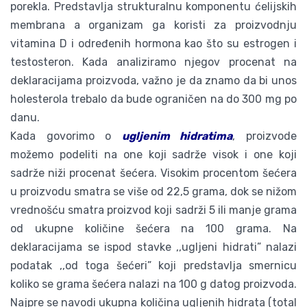
porekla. Predstavlja strukturalnu komponentu ćelijskih
membrana a organizam ga koristi za proizvodnju
vitamina D i određenih hormona kao što su estrogen i
testosteron. Kada analiziramo njegov procenat na
deklaracijama proizvoda, važno je da znamo da bi unos
holesterola trebalo da bude ograničen na do 300 mg po
danu.
Kada govorimo o
ugljenim hidratima
, proizvode
možemo podeliti na one koji sadrže visok i one koji
sadrže niži procenat šećera. Visokim procentom šećera
u proizvodu smatra se više od 22,5 grama, dok se nižom
vrednošću smatra proizvod koji sadrži 5 ili manje grama
od ukupne količine šećera na 100 grama. Na
deklaracijama se ispod stavke ,,ugljeni hidrati” nalazi
podatak ,,od toga šećeri” koji predstavlja smernicu
koliko se grama šećera nalazi na 100 g datog proizvoda.
Najpre se navodi ukupna količina ugljenih hidrata (total