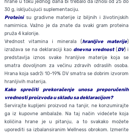
hrane u toku jednog dana bi trebalo da iznosi od 25 do
30 g, isključujući suplementaciju.
Proteini
su gradivne materije iz biljnih i životinjskih
namirnica. Važno je da znate da svaki gram proteina
pruža 4 kalorije.
Vrednost vitamina i minerala (
hranljive materije
)
izražava se na deklaraciji kao
dnevna vrednost
(
DV
) i
predstavlja iznos svake hranljive materije koja se
smatra dovoljnom za većinu zdravih odraslih osoba.
Hrana koja sadrži 10-19% DV smatra se dobrim izvorom
hranljivih materija.
Kako sprečiti prekoračenje unosa preporučenih
vrednosti proizvoda u skladu sa deklaracijom?
Servirajte kupljeni proizvod na tanjir, ne konzumirajte
ga iz kupovne ambalaže. Na taj način videćete koja
količina hrane je u pitanju, a to svakako možete
uporediti sa izbalansiranim Wellness obrokom. Izmerite