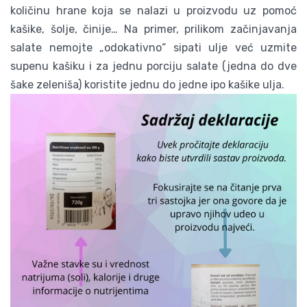
količinu hrane koja se nalazi u proizvodu uz pomoć
kašike, šolje, činije… Na primer, prilikom začinjavanja
salate nemojte „odokativno“ sipati ulje već uzmite
supenu kašiku i za jednu porciju salate (jedna do dve
šake zeleniša) koristite jednu do jedne ipo kašike ulja.