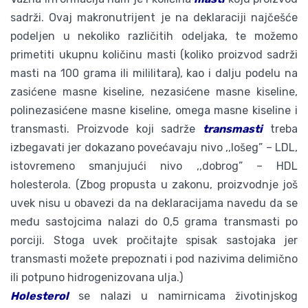
sadrži. Ovaj makronutrijent je na deklaraciji najčešće
podeljen u nekoliko različitih odeljaka, te možemo
primetiti ukupnu količinu masti (koliko proizvod sadrži
masti na 100 grama ili mililitara), kao i dalju podelu na
zasićene masne kiseline, nezasićene masne kiseline,
polinezasićene masne kiseline, omega masne kiseline i
transmasti. Proizvode koji sadrže
transmasti
treba
izbegavati jer dokazano povećavaju nivo ,,lošeg” – LDL,
istovremeno smanjujući nivo ,,dobrog” – HDL
holesterola. (Zbog propusta u zakonu, proizvodnje još
uvek nisu u obavezi da na deklaracijama navedu da se
među sastojcima nalazi do 0,5 grama transmasti po
porciji. Stoga uvek pročitajte spisak sastojaka jer
transmasti možete prepoznati i pod nazivima delimično
ili potpuno hidrogenizovana ulja.)
Holesterol
se nalazi u namirnicama životinjskog